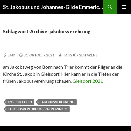
Suchen
St. Jakobus und Johannes-Gilde Emmerich am Rhein
ZUM
PRIMÄR
INHALT
MENÜ
SPRINGEN
Schlagwort-Archive: jakobusverehrung
LINK
31. OKTOBER 2021
HANS JÜRGEN ARENS
am Jakobsweg von Bonn nach Trier kommt der Pilger an die
Kirche St. Jakob in Gielsdorf. Hier kann er in die Tiefen der
frühen Jakobusverehrung schauen.
Gielsdorf 2021
IROSCHOTTEN
JAKOBUSVEREHRUNG
JAKOBUSVEREHRUNG - PATROZINIUM