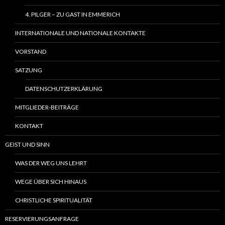
4. PILGER – ZU GAST IN EMMERICH
INTERNATIONALE UND NATIONALE KONTAKTE
VORSTAND
SATZUNG
DATENSCHUTZERKLÄRUNG
MITGLIEDER-BEITRÄGE
KONTAKT
GEIST UND SINN
WAS DER WEG UNS LEHRT
WEGE ÜBER SICH HINAUS
CHRISTLICHE SPIRITUALITÄT
RESERVIERUNGSANFRAGE