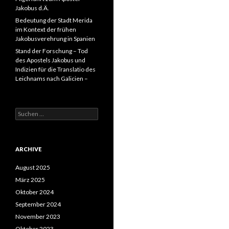
Jakobus d.Ä.
Bedeutung der Stadt Merida
im Kontext der frühen
Jakobusverehrung in Spanien
Stand der Forschung – Tod
des Apostels Jakobus und
Indizien für die Translatio des
Leichnams nach Galicien –
Suche
nach:
ARCHIVE
August 2025
März 2025
Oktober 2024
September 2024
November 2023
Oktober 2023