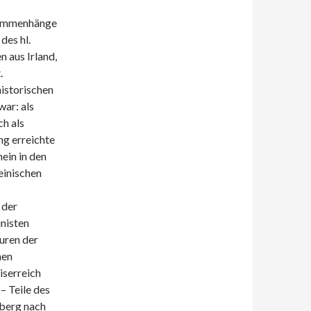
usammenhänge
des hl.
 aus Irland,
.
historischen
ar: als
ch als
ng erreichte
ein in den
einischen
 der
inisten
uren der
hen
iserreich
– Teile des
nberg nach