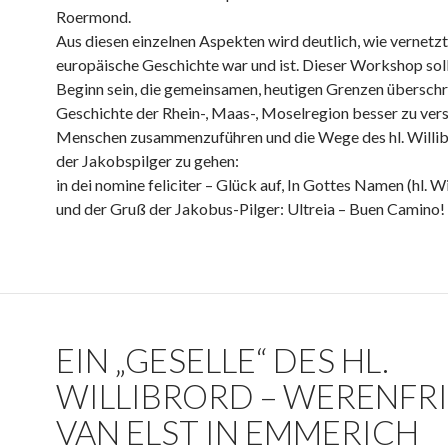
Roermond.
Aus diesen einzelnen Aspekten wird deutlich, wie vernetzt
europäische Geschichte war und ist. Dieser Workshop soll
Beginn sein, die gemeinsamen, heutigen Grenzen übersch
Geschichte der Rhein-, Maas-, Moselregion besser zu vers
Menschen zusammenzuführen und die Wege des hl. Willib
der Jakobspilger zu gehen:
in dei nomine feliciter – Glück auf, In Gottes Namen (hl. W
und der Gruß der Jakobus-Pilger: Ultreia – Buen Camino!
EIN „GESELLE“ DES HL.
WILLIBRORD – WERENFR
VAN ELST IN EMMERICH