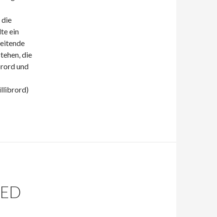
 die
te ein
reitende
tehen, die
rord und
illibrord)
IED