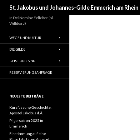
Suchen
St. Jakobus und Johannes-Gilde Emmerich am Rhein
In Dei Nomine Feliciter (hl.
Willibord)
WEGE UND KULTUR
DIE GILDE
GEIST UND SINN
RESERVIERUNGSANFRAGE
NEUESTE BEITRÄGE
Kurzfassung Geschichte:
Apostel Jakobus d.Ä.
Pilgersaison 2025 in
Emmerich
Einstimmung auf eine
Pilgerfahrt zum Apostel