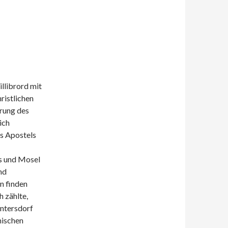
llibrord mit
ristlichen
rung des
ich
es Apostels
as und Mosel
nd
n finden
h zählte,
intersdorf
mischen