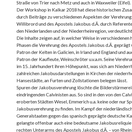
Straße von Trier nach Metz und auch in Waxweiler (Eifel).
Der Workshop in Kalkar 2018 hat diese historischen Z
durch Beiträge zu verschiedenen Aspekten der Verehrung 
Willibrord und des Apostels Jakobus d.Ä. durch Referenten
den Niederlanden und der Niederrheinregion, verdeutlicht
Die Inhalte zeigen auf, in welcher Weise in verschiedenen 
Phasen die Verehrung des Apostels Jakobus d.Ä. geprägt w
Patron der Kelten in Galicien, in Irland und England und au
Patron der Kaufleute, Weinschröter u.v.a.m. Seine Verehru
im 15. Jahrhundert ihren Höhepunkt, was sich am Niederrh
zahlreichen Jakobusdarstellungen in Kirchen der niederrh
Hansestädte, an Furten und Zollstationen belegen lässt.
Spuren der Jakobusverehrung löschte die Bilderstürmerei
eindringenden Calvinisten aus. So sind in den von den Calv
eroberten Städten Wesel, Emmerich u.a. keine oder nur Sp
Jakobusverehrung zu finden. Im Kampf der niederländisc
Generalstaaten gegen das spanisch geprägte deutsche Ka
gelangte offenbar auch eine bedeutsame Jakobusreliquie 
rechten Unterarms des Apostels Jakobus d.Ä. – von Rhei