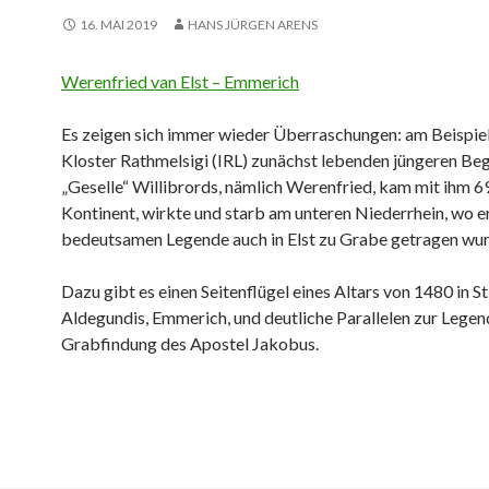
16. MAI 2019
HANS JÜRGEN ARENS
Werenfried van Elst – Emmerich
Es zeigen sich immer wieder Überraschungen: am Beispiel
Kloster Rathmelsigi (IRL) zunächst lebenden jüngeren Begl
„Geselle“ Willibrords, nämlich Werenfried, kam mit ihm 
Kontinent, wirkte und starb am unteren Niederrhein, wo er
bedeutsamen Legende auch in Elst zu Grabe getragen wur
Dazu gibt es einen Seitenflügel eines Altars von 1480 in St
Aldegundis, Emmerich, und deutliche Parallelen zur Legen
Grabfindung des Apostel Jakobus.