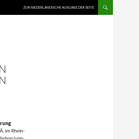
ZUM INHALT SPRINGEN
ZUR NIEDERLÄNDISCHE AUSGABE DER SEITE
IN
EN
hrung
Ä. im Rhein-
chshop/von-