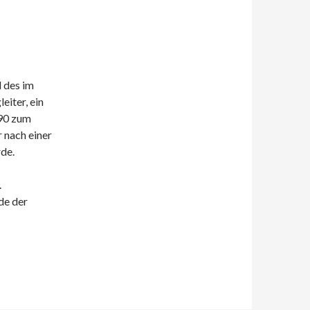
 des im
eiter, ein
690 zum
 nach einer
de.
.
de der