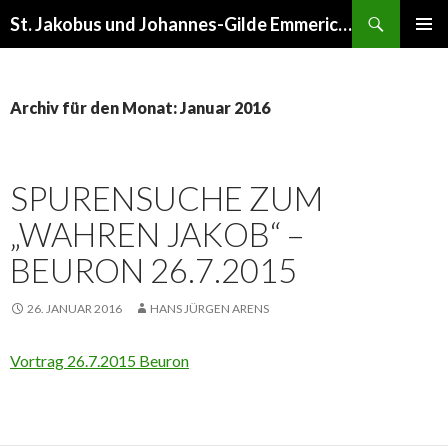
Suchen
St. Jakobus und Johannes-Gilde Emmerich am Rhein
ZUM
PRIMÄR
INHALT
MENÜ
SPRINGEN
Archiv für den Monat: Januar 2016
SPURENSUCHE ZUM
„WAHREN JAKOB“ –
BEURON 26.7.2015
26. JANUAR 2016
HANS JÜRGEN ARENS
Vortrag 26.7.2015 Beuron