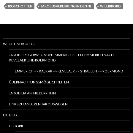
IROSCHOTTEN
JAKOBUSVEREHRUNG IN DEN NL
WILLIBRORD
WEGE UND KULTUR
JAKOBS-PILGERWEG VON EMMERICH-ELTEN, EMMERICH NACH
KEVELAER UND ROERMOND
EMMERICH => KALKAR => KEVELAER => STRAELEN => ROERMOND
ÜBERNACHTUNGSMÖGLICHKEITEN
JAKOBILIA AM NIEDERRHEIN
LINKS ZU ANDEREN JAKOBSWEGEN
DIE GILDE
HISTORIE