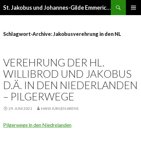
Suchen
St. Jakobus und Johannes-Gilde Emmerich am Rhein
ZUM
PRIMÄR
INHALT
MENÜ
SPRINGEN
Schlagwort-Archive: Jakobusverehrung in den NL
VEREHRUNG DER HL.
WILLIBROD UND JAKOBUS
D.Ä. IN DEN NIEDERLANDEN
– PILGERWEGE
29. JUNI 2021
HANS JÜRGEN ARENS
Pilgerwege in den Niedrelanden