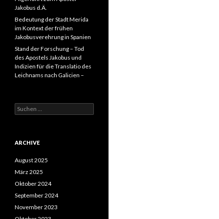
Jakobus d.Ä.
Bedeutung der Stadt Merida
im Kontext der frühen
Jakobusverehrung in Spanien
Stand der Forschung – Tod
des Apostels Jakobus und
Indizien für die Translatio des
Leichnams nach Galicien –
Suche
nach:
ARCHIVE
August 2025
März 2025
Oktober 2024
September 2024
November 2023
Oktober 2023