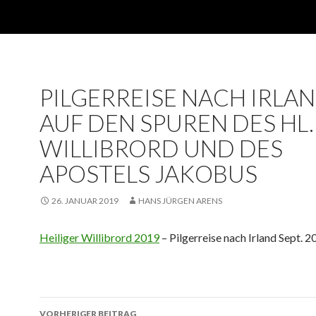
PILGERREISE NACH IRLA
AUF DEN SPUREN DES HL.
WILLIBRORD UND DES
APOSTELS JAKOBUS
26. JANUAR 2019
HANS JÜRGEN ARENS
Heiliger Willibrord 2019
– Pilgerreise nach Irland Sept. 2
Beitrags-
VORHERIGER BEITRAG