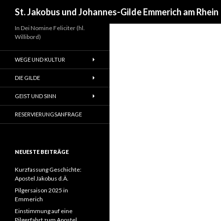
Suchen
St. Jakobus und Johannes-Gilde Emmerich am Rhein
In Dei Nomine Feliciter (hl.
Willibord)
WEGE UND KULTUR
DIE GILDE
GEIST UND SINN
RESERVIERUNGSANFRAGE
NEUESTE BEITRÄGE
Kurzfassung Geschichte:
Apostel Jakobus d.Ä.
Pilgersaison 2025 in
Emmerich
Einstimmung auf eine
Pilgerfahrt zum Apostel